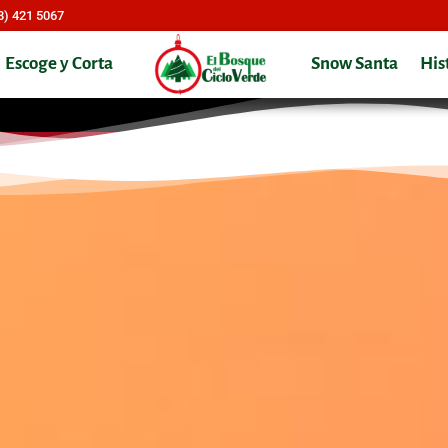
8) 421 5067
Escoge y Corta
Snow Santa
His