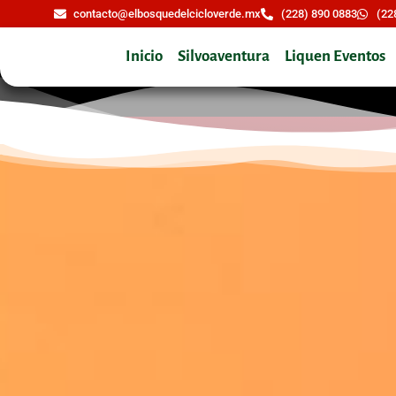
contacto@elbosquedelcicloverde.mx
(228) 890 0883
(22
Inicio
Silvoaventura
Liquen Eventos