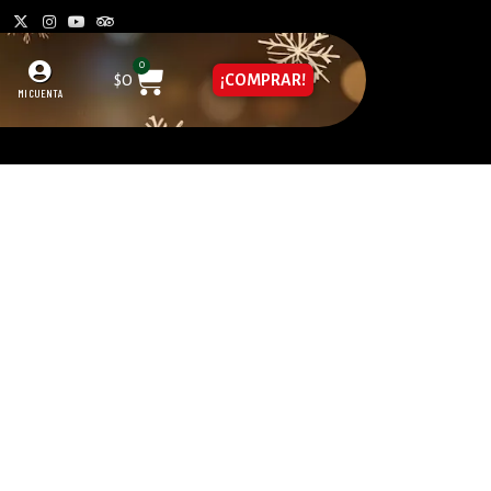
0
$
0
¡COMPRAR!
MI CUENTA