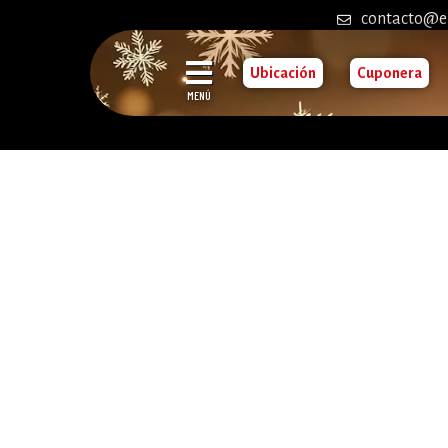
contacto@e
Ubicación
Cuponera
MENÚ