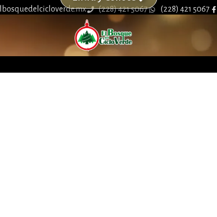
lbosquedelcicloverde.mx
(228) 421 5067
(228) 421 5067