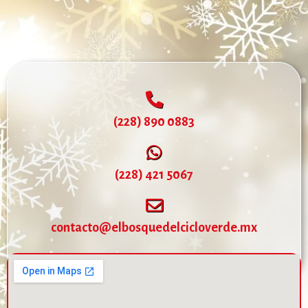
(228) 890 0883
(228) 421 5067
contacto@elbosquedelcicloverde.mx