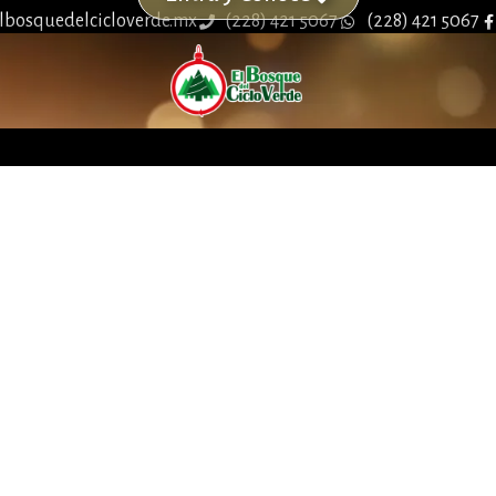
lbosquedelcicloverde.mx
(228) 421 5067
(228) 421 5067