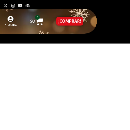
0
$
0
¡COMPRAR!
MI CUENTA