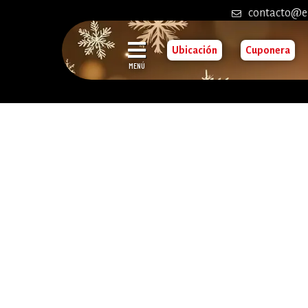
contacto@e
Ubicación
Cuponera
MENÚ