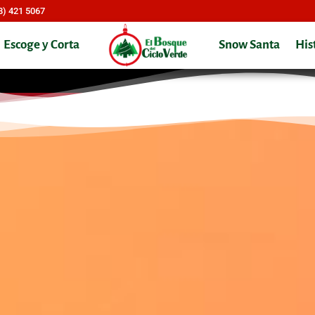
8) 421 5067
Escoge y Corta
Snow Santa
His