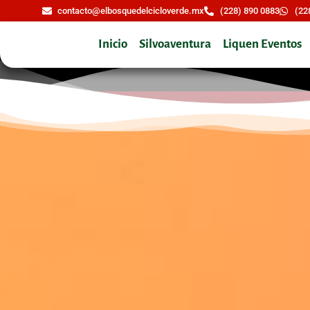
contacto@elbosquedelcicloverde.mx
(228) 890 0883
(22
Inicio
Silvoaventura
Liquen Eventos