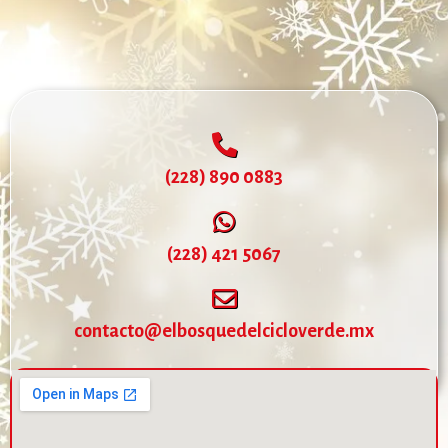
(228) 890 0883
(228) 421 5067
contacto@elbosquedelcicloverde.mx