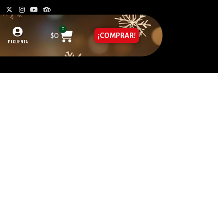
0
$
0
¡COMPRAR!
MI CUENTA