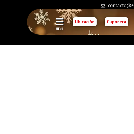
contacto@e
Ubicación
Cuponera
MENÚ