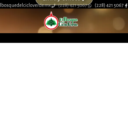
lbosquedelcicloverde.mx
(228) 421 5067
(228) 421 5067