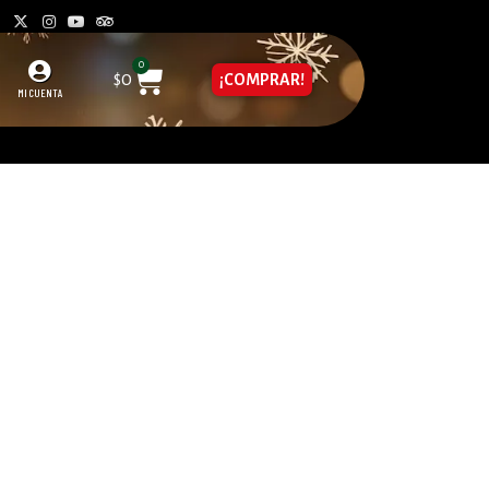
0
$
0
¡COMPRAR!
MI CUENTA