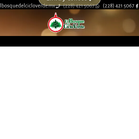
lbosquedelcicloverde.mx
(228) 421 5067
(228) 421 5067