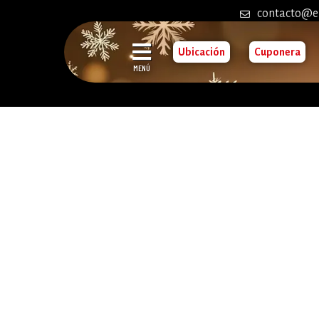
contacto@e
Ubicación
Cuponera
MENÚ