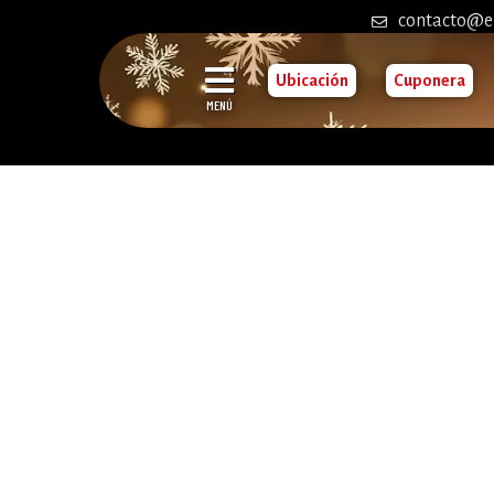
contacto@e
Ubicación
Cuponera
MENÚ