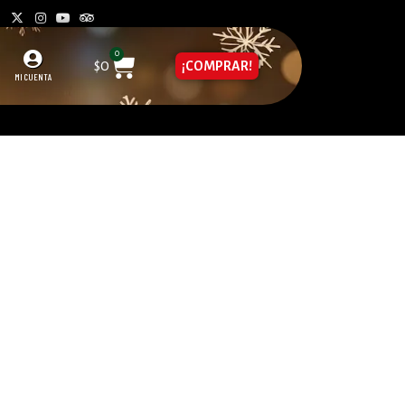
0
$
0
¡COMPRAR!
MI CUENTA