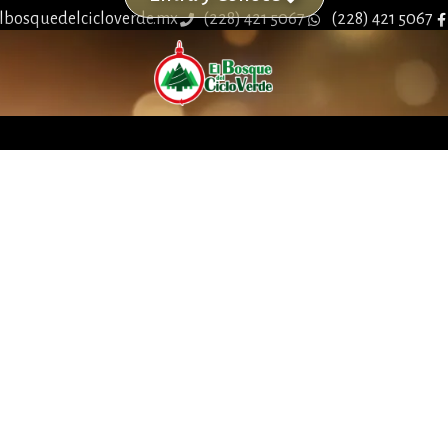
lbosquedelcicloverde.mx
(228) 421 5067
(228) 421 5067