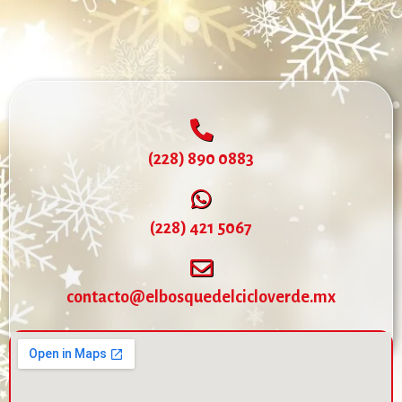
(228) 890 0883
(228) 421 5067
contacto@elbosquedelcicloverde.mx