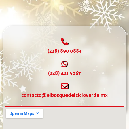
(228) 890 0883
(228) 421 5067
contacto@elbosquedelcicloverde.mx